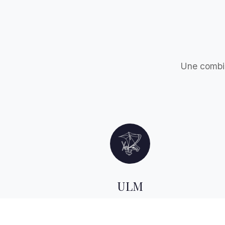
Une combi
ULM
Utilisation d'ULM pendulaire et autogire
permettant une approche unique des