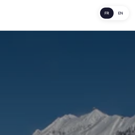
FR
EN