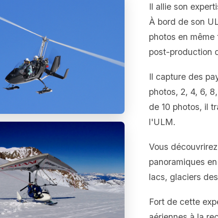
Il allie son exper
À bord de son ULM
photos en même t
post-production qu
Il capture des p
photos, 2, 4, 6, 8
de 10 photos, il 
l'ULM.
Vous découvrirez
panoramiques en h
lacs, glaciers de
Fort de cette exp
aériennes à la r