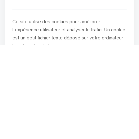
Ce site utilise des cookies pour améliorer
l'expérience utilisateur et analyser le trafic. Un cookie
est un petit fichier texte déposé sur votre ordinateur
lors de votre visite.
Types de cookies utilisés
Cookies techniques :
essentiels au
fonctionnement du site
Cookies de session :
permettent de mémoriser
vos préférences pendant votre navigation
Cookies analytiques :
permettent de mesurer
l'audience du site
Vous pouvez à tout moment désactiver les cookies